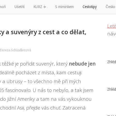
moři
Ušetřit
KURZ ✈️
S miminkem
Cestotipy
Česko
Let
y a suvenýry z cest a co dělat,
náv
Tereza Schindlerová
Zhlé
k těžké je pořídit suvenýr, který
nebude jen
deálně pocházet z místa, kam cestuji.
tky a ubrusy – to všechno mě při mých
 fascinovalo. U nás to nebylo, a tak jsem
Zhlé
 do Jižní Ameriky a tam na vás vykouknou
ýchodní Asii, přejde vás chuť. Zatracená