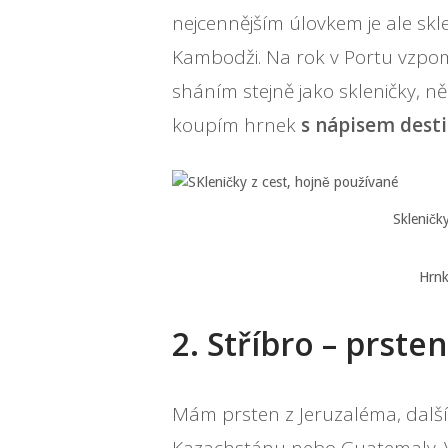
nejcennějším úlovkem je ale skl
Kambodži. Na rok v Portu vzpo
sháním stejně jako skleničky, 
koupím hrnek
s nápisem dest
Skleničk
Hrnk
2. Stříbro – prste
Mám prsten z Jeruzaléma, další z