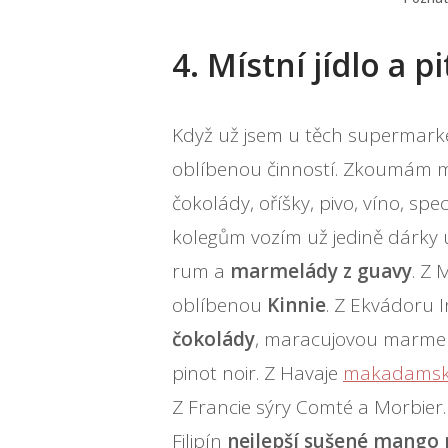
4. Místní jídlo a pi
Když už jsem u těch supermarketů
oblíbenou činností. Zkoumám m
čokolády, oříšky, pivo, víno, s
kolegům vozím už jedině dárky 
rum a
marmelády z guavy
. Z 
oblíbenou
Kinnie
. Z Ekvádoru I
čokolády
, maracujovou marmel
pinot noir. Z Havaje
makadamsk
Z Francie sýry Comté a Morbier. 
Filipín
nejlepší sušené mango 