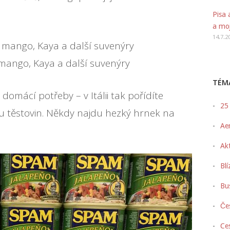
Pisa 
a mo
14.7.2
 mango, Kaya a další suvenýry
TÉM
domácí potřeby – v Itálii tak pořídíte
25
u těstovin. Někdy najdu hezký hrnek na
Aer
Akt
Blí
Bus
Če
Ce