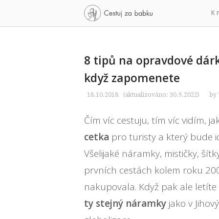
Skip
Home
K 
to
content
8 tipů na opravdové dárk
když zapomenete
18.10.2018
30.9.2022
by
Čím víc cestuju, tím víc vidím, ja
cetka
pro turisty a který bude i
Všelijaké náramky, mističky, ší
prvních cestách kolem roku 2005
nakupovala. Když pak ale letíte
ty stejný náramky
jako v Jihov