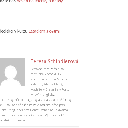
dněte náš
návod na letenky a hotely
deolekcí v kurzu
Letadlem s dětmi
Tereza Schindlerová
Cestovat jsem začala po
maturitě v roce 2005,
studovala jsem na Novém
Zélandu, žila na Maltě,
Madeiře, v Bretani a v Portu.
Mluvím anglicky,
ancouzsky, hůř portugalsky a zcela základně čínsky.
stuji pouze s příručním zavazadlem, dříve přes
uchsurfing, dnes přes Home Exchange. Se dvěma
tmi. Profesí jsem agilní koučka. Věnuji se také
vadelní improvizaci.