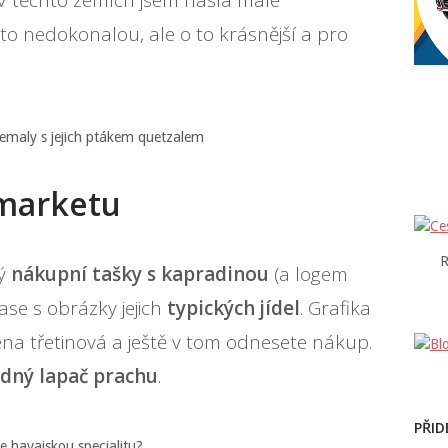
 těchto zemích jsem našla malé
sto nedokonalou, ale o to krásnější a pro
emaly s jejich ptákem quetzalem
rmarketu
R
ný
nákupní tašky s kapradinou
(a logem
ase s obrázky jejich
typických jídel
. Grafika
ena třetinová a ještě v tom odnesete nákup.
dný lapač prachu
.
PŘID
e havajskou specialitu?