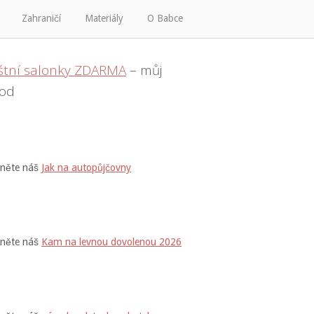
Zahraničí
Materiály
O Babce
ištní salonky ZDARMA
– můj
od
dněte náš
Jak na autopůjčovny
dněte náš
Kam na levnou dovolenou 2026