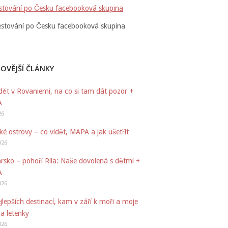
stování po Česku facebooková skupina
OVĚJŠÍ ČLÁNKY
dět v Rovaniemi, na co si tam dát pozor +
A
26
ké ostrovy – co vidět, MAPA a jak ušetřit
026
rsko – pohoří Rila: Naše dovolená s dětmi +
A
026
jlepších destinací, kam v září k moři a moje
na letenky
026