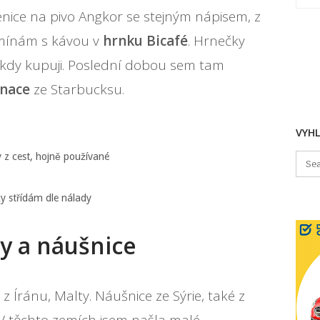
enice na pivo Angkor se stejným nápisem, z
mínám s kávou v
hrnku Bicafé
. Hrnečky
někdy kupuji. Poslední dobou sem tam
inace
ze Starbucksu.
VYH
y z cest, hojně používané
y střídám dle nálady
ny a náušnice
 Íránu, Malty. Náušnice ze Sýrie, také z