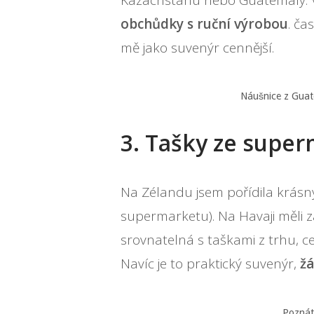
Kazachstánu nebo Guatemaly. V
obchůdky s ruční výrobou
. ča
mě jako suvenýr cennější.
Náušnice z Guat
3. Tašky ze supe
Na Zélandu jsem pořídila krás
supermarketu). Na Havaji měli z
srovnatelná s taškami z trhu, c
Navíc je to praktický suvenýr,
žá
Poznát