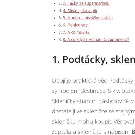
3. Tašky ze supermarketu
4. Místní jídlo a pití
5. Hudba – písničky z rádia
6. Pohlednice
7. A co mušle?
8. A co když nestíhám či zapomenu?
1. Podtácky, skle
Obojí je praktická věc. Podtác
symbolem destinace. S kiwipták
Skleničky sháním následovně: v 
dostala ji ve skleničce se stejný
skleničku mohu koupit. Věnovala
zeptala a skleničku s nápisem
B