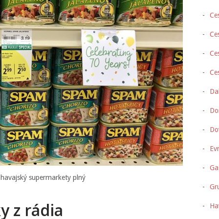
Ce
Ce
Ces
Ce
Da
D
Do
Ev
Ga
havajský supermarkety plný
Gr
y z rádia
Ha