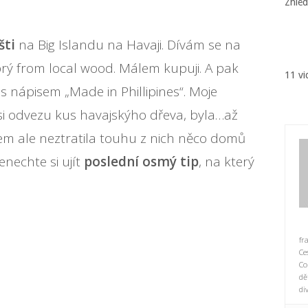
Zhlé
šti
na Big Islandu na Havaji. Dívám se na
rý from local wood. Málem kupuji. A pak
11 vi
 nápisem „Made in Phillipines“. Moje
si odvezu kus havajskýho dřeva, byla…až
jsem ale neztratila touhu z nich něco domů
enechte si ujít
poslední osmý tip
, na který
fr
Ce
Co
dě
di