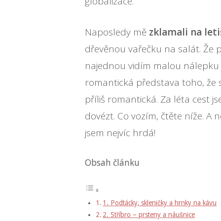
globalizace.
Naposledy mě
zklamali na leti
dřevěnou vařečku na salát. Že p
najednou vidím malou nálepku s
romantická představa toho, že 
příliš romantická. Za léta cest 
dovézt. Co vozím, čtěte níže. A n
jsem nejvíc hrdá!
Obsah článku
1. Podtácky, skleničky a hrnky na kávu
2. Stříbro – prsteny a náušnice