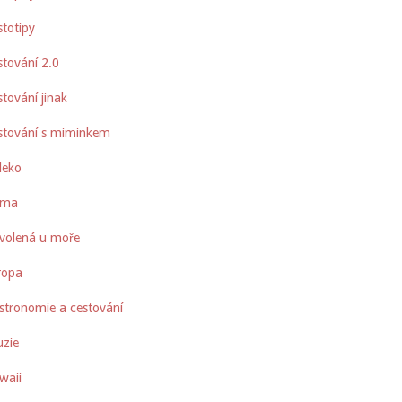
stotipy
stování 2.0
tování jinak
stování s miminkem
leko
oma
volená u moře
ropa
stronomie a cestování
uzie
waii