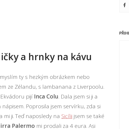
PŘI
ničky a hrnky na kávu
ky myslím ty s hezkým obrázkem nebo
em ze Zélandu, s lambanana z Liverpoolu.
Ekvádoru pijí
Inca Colu
. Dala jsem si ji a
m nápisem. Poprosila jsem servírku, zda si
 mi ji. Teď naposledy na
Sicílii
jsem se také
irra Palermo
mi prodali za 4 eura. Asi