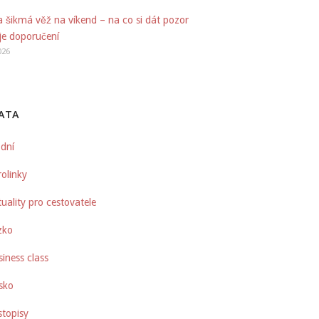
a šikmá věž na víkend – na co si dát pozor
je doporučení
026
ATA
 dní
olinky
uality pro cestovatele
zko
iness class
sko
stopisy