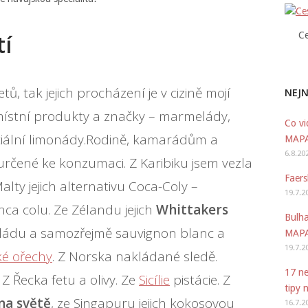
tí
Ce
, tak jejich procházení je v cizině mojí
NEJN
ístní produkty a značky – marmelády,
Co vi
peciální limonády.Rodině, kamarádům a
MAP
6.8.20
určené ke konzumaci. Z Karibiku jsem vezla
Faers
Malty jejich alternativu Coca-Coly –
19.7.2
nca colu. Ze Zélandu jejich
Whittakers
Bulha
ádu a samozřejmě sauvignon blanc a
MAP
19.7.2
é ořechy
. Z Norska nakládané sledě.
17 ne
Z Řecka fetu a olivy. Ze
Sicílie
pistácie. Z
tipy 
na světě
, ze Singapuru jejich kokosovou
16.7.2