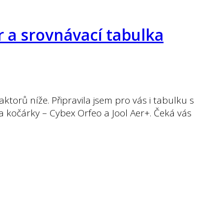
r a srovnávací tabulka
torů níže. Připravila jsem pro vás i tabulku s
kočárky – Cybex Orfeo a Jool Aer+. Čeká vás