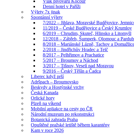
Vlak pivovaru Kocour
Denní hotel v Paříži
Výlety 7x jinak
Spontánní výlety
7/2022 – Jihlava, Moravské Budějovice, Jemnic
11/2019 – České Budějovice a Český Krumlov
6/2019 – Chrudim, Skuteč, Hlinsko a Litomyšl
12/2018 – Zábřeh, Šumperk, Olomouc a Pardub
8/2018 – Mariánské Lázně, Tachov a Domažlic
2/2018 – Jindřichův Hradec a Telč
8/2017 – Pelhřimov a Prachatice
5/2017 – Broumov a Náchod
3/2017 – Tišnov, Veselí nad Moravou
9/2016 – Český Těšín a Čadca
Liberec když prší
Adršpach – Broumovsko
Beskydy a Hostýnské vrchy
Česká Kanada
Orlické hory
Plzeň na víkend
Mobilní apliakce na cesty po ČR
Národní muzeum po rekonstrukci
Botanická zahrada Praha
Opuštěné pražské letiště během karantény
Kam v roce 2026