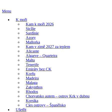
Skip
Home
to
Menu
Menu
content
K moři
Kam k moři 2026
Sicílie
Sardínie
Azory
Mallorka
Kam v zimě 2027 za teplem
Alicante
Algarve – Quarteira
Malta
Tenerife
Emiráty bez CK
Korfu
Madeira
Malaga
Zakynthos
Rhodos
Chorvatsko autem – ostrov Krk v dubnu
Korsika
Cíes ostrovy – Španělsko
Ušetřit