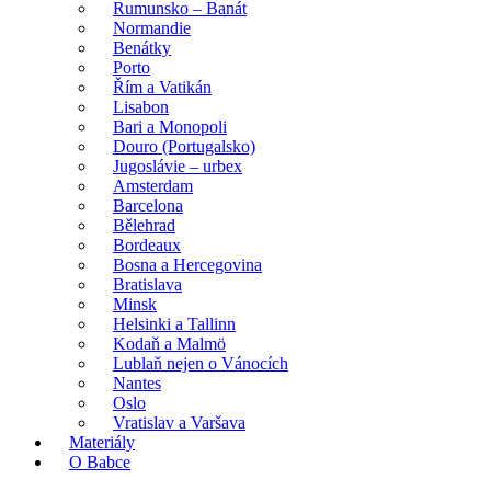
Rumunsko – Banát
Normandie
Benátky
Porto
Řím a Vatikán
Lisabon
Bari a Monopoli
Douro (Portugalsko)
Jugoslávie – urbex
Amsterdam
Barcelona
Bělehrad
Bordeaux
Bosna a Hercegovina
Bratislava
Minsk
Helsinki a Tallinn
Kodaň a Malmö
Lublaň nejen o Vánocích
Nantes
Oslo
Vratislav a Varšava
Materiály
O Babce