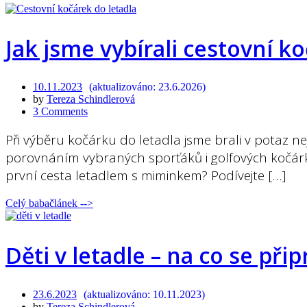
Open
post
Jak jsme vybírali cestovní k
10.11.2023
23.6.2026
by
Tereza Schindlerová
3 Comments
Při výběru kočárku do letadla jsme brali v potaz ne
porovnáním vybraných sporťáků i golfových kočárk
první cesta letadlem s miminkem? Podívejte […]
Celý babačlánek -->
Open
post
Děti v letadle – na co se přip
23.6.2023
10.11.2023
by
Tereza Schindlerová