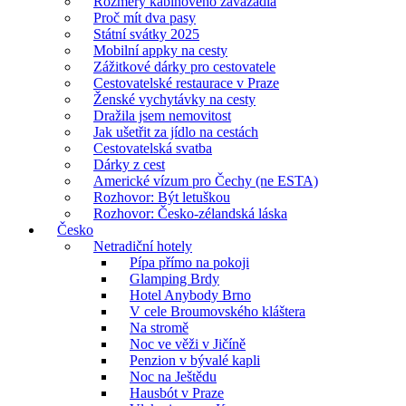
Rozměry kabinového zavazadla
Proč mít dva pasy
Státní svátky 2025
Mobilní appky na cesty
Zážitkové dárky pro cestovatele
Cestovatelské restaurace v Praze
Ženské vychytávky na cesty
Dražila jsem nemovitost
Jak ušetřit za jídlo na cestách
Cestovatelská svatba
Dárky z cest
Americké vízum pro Čechy (ne ESTA)
Rozhovor: Být letuškou
Rozhovor: Česko-zélandská láska
Česko
Netradiční hotely
Pípa přímo na pokoji
Glamping Brdy
Hotel Anybody Brno
V cele Broumovského kláštera
Na stromě
Noc ve věži v Jičíně
Penzion v bývalé kapli
Noc na Ještědu
Hausbót v Praze