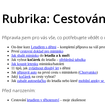
Rubrika:
Cestován
Připravila jsem pro vás vše, co potřebujete vědět 
On-line kurz
Letadlem s dětmi
– kompletní příprava na váš prvn
První
cestovní doklad pro miminko
Jak sbalit miminko
do
letadla a k moři
Jak vybrat
kočárek
do letadla –
přehledná tabulka
Jak koupit letenku
miminku/batoleti
11 tipů, jak
zvládnout dlouhý let
s dětmi
Jak
připravit auto
na první cestu s miminkem (
Chorvatsko
)
Jaký
kočárek
na cesty vybrat?
Jak
zabalit autosedačku
do letadla nebo které
mobilní appky se 
Před narozením:
Cestování
letadlem v těhotenství
– moje zkušenost