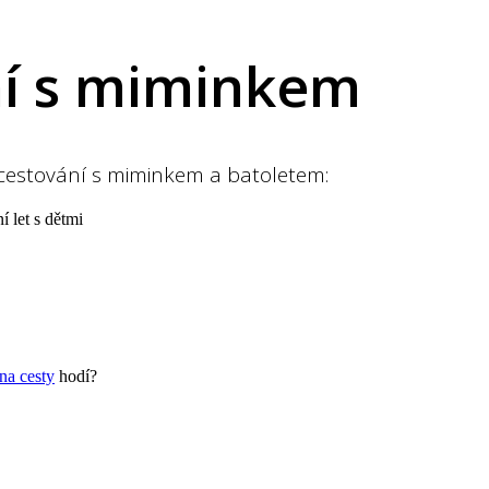
í s miminkem
o cestování s miminkem a batoletem:
í let s dětmi
na cesty
hodí?