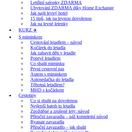
Letištní salonky ZDARMA
Ubytování ZDARMA díky Home Exchange
Jak najít levný hotel
15 tipů, jak na levnou dovolenou
Jak na levné letenky
KURZ ✈️
S miminkem
Cestování letadlem – návod
Kočárek do letadla
Jak zabavit děti v letadle
Poprvé letadlem
Co sbalit miminku
První cestovní pas
Autem s miminkem
Autosedačka do letadla
Těhotná letadlem?
MHD s kočárkem
Cestotipy
Co si sbalit na dovolenou
Nejlepší batoh to letadla
Zpožděné a zrušené lety: návod
Příruční zavazadla – náš kompletní návod
Ryanair zavazadla
Příruční zavazadlo – jak sbalit