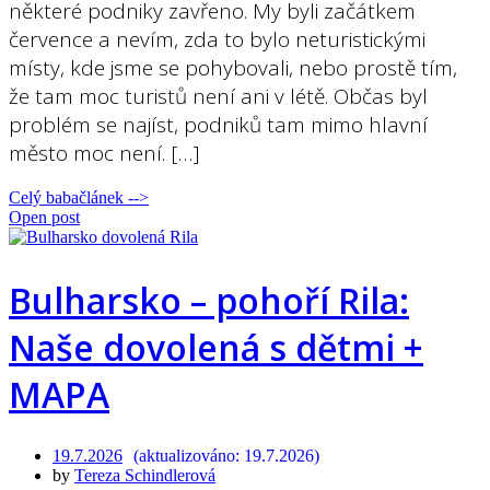
některé podniky zavřeno. My byli začátkem
července a nevím, zda to bylo neturistickými
místy, kde jsme se pohybovali, nebo prostě tím,
že tam moc turistů není ani v létě. Občas byl
problém se najíst, podniků tam mimo hlavní
město moc není. […]
Celý babačlánek -->
Open post
Bulharsko – pohoří Rila:
Naše dovolená s dětmi +
MAPA
19.7.2026
19.7.2026
by
Tereza Schindlerová