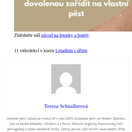
Zhlédněte náš
návod na letenky a hotely
11 videolekcí v kurzu
Letadlem s dětmi
Tereza Schindlerová
Cestovat jsem začala po maturitě v roce 2005, studovala jsem na Novém Zélandu,
žila na Maltě, Madeiře, v Bretani a v Portu. Mluvím anglicky, francouzsky, hůř
portugalsky a zcela základně čínsky. Cestuji pouze s příručním zavazadlem, dříve