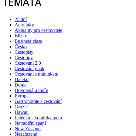
TÉMATA
25 dní
Aerolinky
Aktuality pro cestovatele
Blízko
Business class
Česko
Cestopisy
Cestotipy
Cestování 2.0
Cestování jinak
Cestování s miminkem
Daleko
Doma
Dovolená u moře
Evropa
Gastronomie a cestování
Gruzie
Hawaii
Letenka jako překvapení
Netradiční spaní
New Zealand
Nezařazené