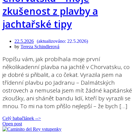
zkušenost z plavby a
jachtařské tipy
22.5.2026
22.5.2026
by
Tereza Schindlerová
Popíšu vám, jak probíhala moje první
několikadenní plavba na jachtě v Chorvatsku, co
je dobré si přibalit, a co čekat. Vyrazila jsem na
třídenní plavbu po Jadranu – Dalmátských
ostrovech a nemusela jsem mít žádné kapitánské
zkoušky, ani shánět bandu lidí, kteří by vyrazili se
mnou. To mi na tom přišlo nejlepší – že bych […]
Celý babačlánek -->
Open post