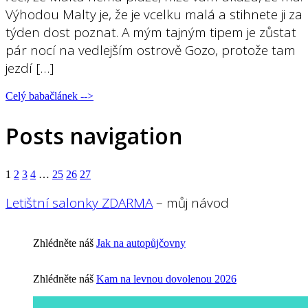
Výhodou Malty je, že je vcelku malá a stihnete ji za
týden dost poznat. A mým tajným tipem je zůstat
pár nocí na vedlejším ostrově Gozo, protože tam
jezdí […]
Celý babačlánek -->
Posts navigation
1
2
3
4
…
25
26
27
Letištní salonky ZDARMA
– můj návod
Zhlédněte náš
Jak na autopůjčovny
Zhlédněte náš
Kam na levnou dovolenou 2026