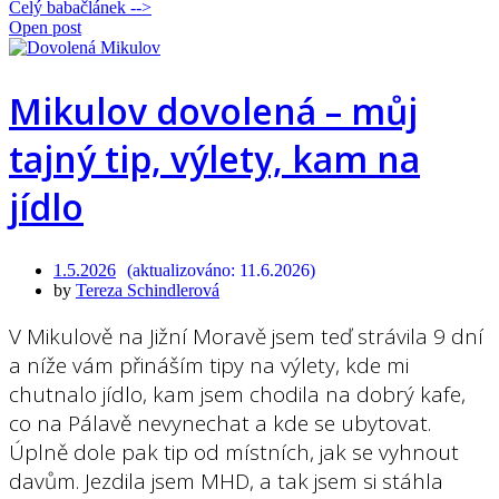
Celý babačlánek -->
Open post
Mikulov dovolená – můj
tajný tip, výlety, kam na
jídlo
1.5.2026
11.6.2026
by
Tereza Schindlerová
V Mikulově na Jižní Moravě jsem teď strávila 9 dní
a níže vám přináším tipy na výlety, kde mi
chutnalo jídlo, kam jsem chodila na dobrý kafe,
co na Pálavě nevynechat a kde se ubytovat.
Úplně dole pak tip od místních, jak se vyhnout
davům. Jezdila jsem MHD, a tak jsem si stáhla