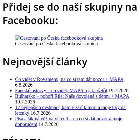
Přidej se do naší skupiny na
Facebooku:
Cestování po Česku facebooková skupina
Nejnovější články
Co vidět v Rovaniemi, na co si tam dát pozor + MAPA
6.8.2026
Faerské ostrovy – co vidět, MAPA a jak ušetřit
19.7.2026
Bulharsko – pohoří Rila: Naše dovolená s dětmi + MAPA
19.7.2026
17 nejlepších destinací, kam v září k moři a moje tipy na
letenky
16.7.2026
Pisa a šikmá věž na víkend – na co si dát pozor a moje
doporučení
14.7.2026