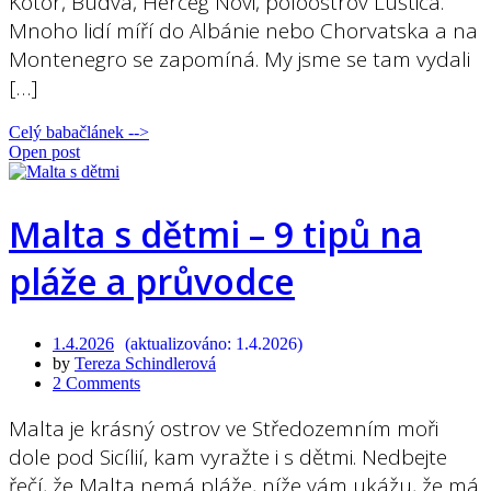
Kotor, Budva, Herceg Novi, poloostrov Luštica.
Mnoho lidí míří do Albánie nebo Chorvatska a na
Montenegro se zapomíná. My jsme se tam vydali
[…]
Celý babačlánek -->
Open post
Malta s dětmi – 9 tipů na
pláže a průvodce
1.4.2026
1.4.2026
by
Tereza Schindlerová
2 Comments
Malta je krásný ostrov ve Středozemním moři
dole pod Sicílií, kam vyražte i s dětmi. Nedbejte
řečí, že Malta nemá pláže, níže vám ukážu, že má.