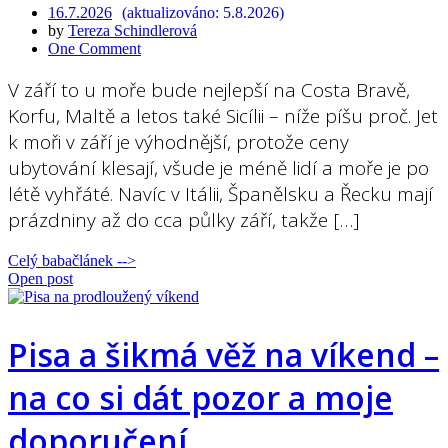
16.7.2026
5.8.2026
by
Tereza Schindlerová
One Comment
V září to u moře bude nejlepší na Costa Bravě,
Korfu, Maltě a letos také Sicílii – níže píšu proč. Jet
k moři v září je výhodnější, protože ceny
ubytování klesají, všude je méně lidí a moře je po
létě vyhřáté. Navíc v Itálii, Španělsku a Řecku mají
prázdniny až do cca půlky září, takže […]
Celý babačlánek -->
Open post
Pisa a šikmá věž na víkend –
na co si dát pozor a moje
doporučení