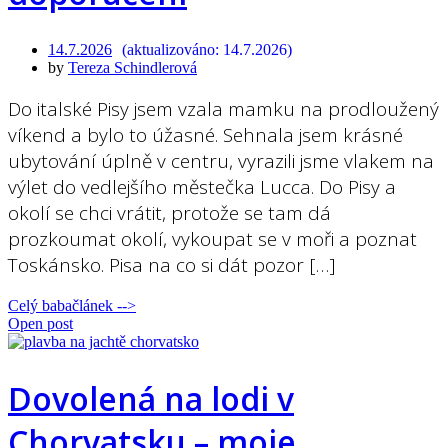
14.7.2026
14.7.2026
by
Tereza Schindlerová
Do italské Pisy jsem vzala mamku na prodloužený
víkend a bylo to úžasné. Sehnala jsem krásné
ubytování úplně v centru, vyrazili jsme vlakem na
výlet do vedlejšího městečka Lucca. Do Pisy a
okolí se chci vrátit, protože se tam dá
prozkoumat okolí, vykoupat se v moři a poznat
Toskánsko. Pisa na co si dát pozor […]
Celý babačlánek -->
Open post
Dovolená na lodi v
Chorvatsku – moje