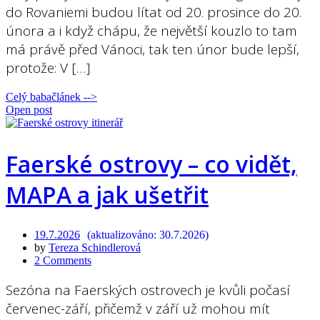
do Rovaniemi budou lítat od 20. prosince do 20.
února a i když chápu, že největší kouzlo to tam
má právě před Vánoci, tak ten únor bude lepší,
protože: V […]
Celý babačlánek -->
Open post
Faerské ostrovy – co vidět,
MAPA a jak ušetřit
19.7.2026
30.7.2026
by
Tereza Schindlerová
2 Comments
Sezóna na Faerských ostrovech je kvůli počasí
červenec-září, přičemž v září už mohou mít