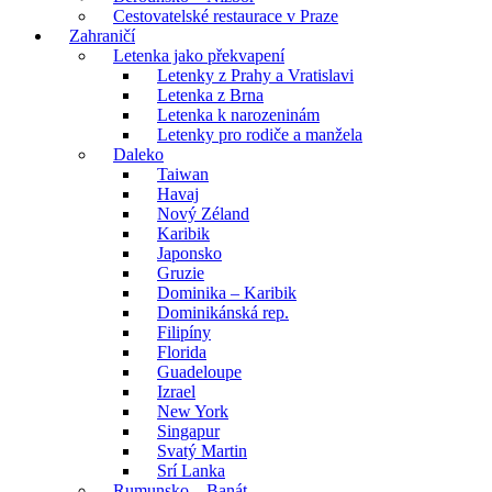
Cestovatelské restaurace v Praze
Zahraničí
Letenka jako překvapení
Letenky z Prahy a Vratislavi
Letenka z Brna
Letenka k narozeninám
Letenky pro rodiče a manžela
Daleko
Taiwan
Havaj
Nový Zéland
Karibik
Japonsko
Gruzie
Dominika – Karibik
Dominikánská rep.
Filipíny
Florida
Guadeloupe
Izrael
New York
Singapur
Svatý Martin
Srí Lanka
Rumunsko – Banát