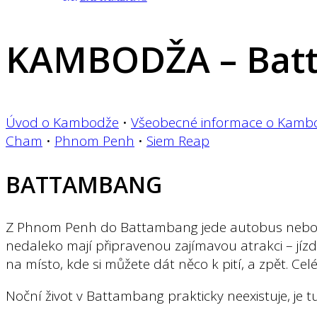
KAMBODŽA – Bat
Úvod o Kambodže
•
Všeobecné informace o Kamb
Cham
•
Phnom Penh
•
Siem Reap
BATTAMBANG
Z Phnom Penh do Battambang jede autobus nebo vla
nedaleko mají připravenou zajímavou atrakci – jí
na místo, kde si můžete dát něco k pití, a zpět. Cel
Noční život v Battambang prakticky neexistuje, je t