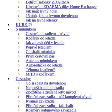
Letištní salonky ZDARMA
Ubytování ZDARMA díky Home Exchange
Jak najít levný hotel
15 tipů, jak na levnou dovolenou
Jak na levné letenky
KURZ
S miminkem
Cestování letadlem – návod
Kočárek do letadla
Jak zabavit děti v letadle
Poprvé letadlem
Co sbalit miminku
První cestovní pas
Autem s miminkem
Autosedačka do letadla
Těhotná letadlem?
MHD s kočárkem
Cestotipy
Co si sbalit na dovolenou
Nejlepší batoh to letadla
Zpožděné a zrušené lety: návod
Příruční zavazadla – náš kompletní návod
Ryanair zavazadla
Příruční zavazadlo – jak sbalit
Rozměry kabinového zavazadla