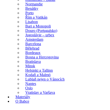
Normandie
Benátky
Porto
Řím a Vatikán
Lisabon
Bari a Monopoli
Douro (Portugalsko)
Jugoslávie – urbex
Amsterdam
Barcelona
Bělehrad
Bordeaux
Bosna a Hercegovina
Bratislava
Minsk
Helsinki a Tallinn
Kodaň a Malmö
Lublaň nejen o Vánocích
Nantes
Oslo
Vratislav a Varšava
Materiály
O Babce