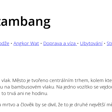
tambang
odže
•
Angkor Wat
•
Doprava a víza
•
Ubytování
•
St
k. Město je tvořeno centrálním trhem, kolem které
zdu na bambusovém vlaku. Na jedno vozítko se vejdo
é to trvá ani ne hodinu.
u mrtvo a člověk by se divil, že to je druhé největš