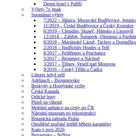
Denní hotel v Paříži
Výlety 7x jinak
Spontánní výlety
7/2022 – Jihlava, Moravské Budějovice, Jemnic
11/2019 – České Budějovice a Český Krumlov
6/2019 – Chrudim, Skuteč, Hlinsko a Litomyšl
12/2018 – Zábřeh, Šumperk, Olomouc a Pardub
8/2018 – Mariánské Lázně, Tachov a Domažlic
2/2018 – Jindřichův Hradec a Telč
8/2017 – Pelhřimov a Prachatice
5/2017 – Broumov a Náchod
3/2017 – Tišnov, Veselí nad Moravou
9/2016 – Český Těšín a Čadca
Liberec když prší
Adršpach – Broumovsko
Beskydy a Hostýnské vrchy
Česká Kanada
Orlické hory
Plzeň na víkend
Mobilní apliakce na cesty po ČR
Národní muzeum po rekonstrukci
Botanická zahrada Praha
Opuštěné pražské letiště během karantény
Kam v roce 2026
Berounsko – Nižbor