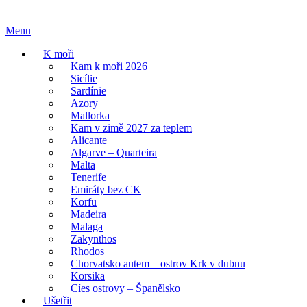
Skip
Home
to
Menu
Menu
content
K moři
Kam k moři 2026
Sicílie
Sardínie
Azory
Mallorka
Kam v zimě 2027 za teplem
Alicante
Algarve – Quarteira
Malta
Tenerife
Emiráty bez CK
Korfu
Madeira
Malaga
Zakynthos
Rhodos
Chorvatsko autem – ostrov Krk v dubnu
Korsika
Cíes ostrovy – Španělsko
Ušetřit