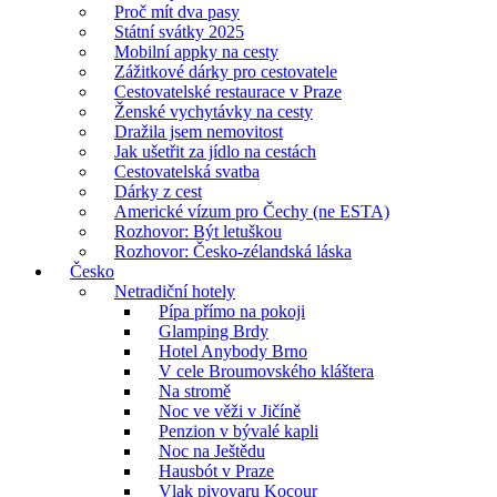
Proč mít dva pasy
Státní svátky 2025
Mobilní appky na cesty
Zážitkové dárky pro cestovatele
Cestovatelské restaurace v Praze
Ženské vychytávky na cesty
Dražila jsem nemovitost
Jak ušetřit za jídlo na cestách
Cestovatelská svatba
Dárky z cest
Americké vízum pro Čechy (ne ESTA)
Rozhovor: Být letuškou
Rozhovor: Česko-zélandská láska
Česko
Netradiční hotely
Pípa přímo na pokoji
Glamping Brdy
Hotel Anybody Brno
V cele Broumovského kláštera
Na stromě
Noc ve věži v Jičíně
Penzion v bývalé kapli
Noc na Ještědu
Hausbót v Praze
Vlak pivovaru Kocour