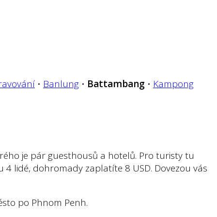
ravování
•
Banlung
•
Battambang
•
Kampong
ho je pár guesthousů a hotelů. Pro turisty tu
u 4 lidé, dohromady zaplatíte 8 USD. Dovezou vás
í město po Phnom Penh.