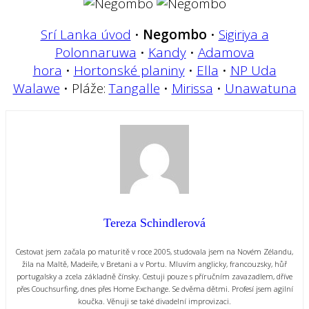
Srí Lanka úvod
•
Negombo
•
Sigiriya a
Polonnaruwa
•
Kandy
•
Adamova
hora
•
Hortonské planiny
•
Ella
•
NP Uda
Walawe
• Pláže:
Tangalle
•
Mirissa
•
Unawatuna
Tereza Schindlerová
Cestovat jsem začala po maturitě v roce 2005, studovala jsem na Novém Zélandu,
žila na Maltě, Madeiře, v Bretani a v Portu. Mluvím anglicky, francouzsky, hůř
portugalsky a zcela základně čínsky. Cestuji pouze s příručním zavazadlem, dříve
přes Couchsurfing, dnes přes Home Exchange. Se dvěma dětmi. Profesí jsem agilní
koučka. Věnuji se také divadelní improvizaci.