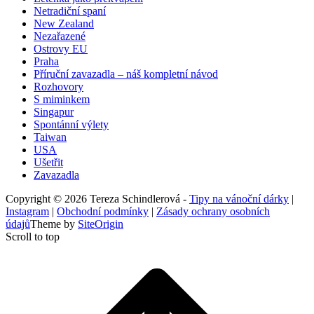
Netradiční spaní
New Zealand
Nezařazené
Ostrovy EU
Praha
Příruční zavazadla – náš kompletní návod
Rozhovory
S miminkem
Singapur
Spontánní výlety
Taiwan
USA
Ušetřit
Zavazadla
Copyright © 2026 Tereza Schindlerová -
Tipy na vánoční dárky
|
Instagram
|
Obchodní podmínky
|
Zásady ochrany osobních
údajů
Theme by
SiteOrigin
Scroll to top