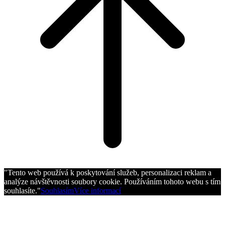
"Tento web používá k poskytování služeb, personalizaci reklam a
analýze návštěvnosti soubory cookie. Používáním tohoto webu s tím
souhlasíte."
Souhlasím
Více informací