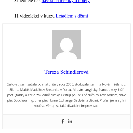
Zhlédněte náš
návod na letenky a hotely
11 videolekcí v kurzu
Letadlem s dětmi
Tereza Schindlerová
Cestovat jsem začala po maturitě v roce 2005, studovala jsem na Novém Zélandu,
žila na Maltě, Madeiře, v Bretani a v Portu. Mluvím anglicky, francouzsky, hůř
portugalsky a zcela základně čínsky. Cestuji pouze s příručním zavazadlem, dříve
přes Couchsurfing, dnes přes Home Exchange. Se dvěma dětmi. Profesí jsem agilní
koučka. Věnuji se také divadelní improvizaci.