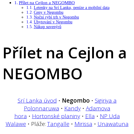
Přílet na Cejlon a NEGOMBO
Letenky na Srí Lanku, peníze a mobilní data
Ceny v Negombu
Noční rybí trh v Negombu
Ubytování v Negombu
Nákup suvenýrů
Přílet na Cejlon a
NEGOMBO
Srí Lanka úvod
•
Negombo
•
Sigiriya a
Polonnaruwa
•
Kandy
•
Adamova
hora
•
Hortonské planiny
•
Ella
•
NP Uda
Walawe
• Pláže:
Tangalle
•
Mirissa
•
Unawatuna