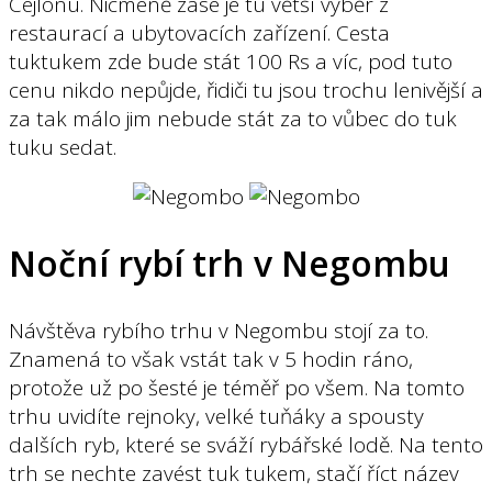
Cejlonu. Nicméně zase je tu větší výběr z
restaurací a ubytovacích zařízení. Cesta
tuktukem zde bude stát 100 Rs a víc, pod tuto
cenu nikdo nepůjde, řidiči tu jsou trochu lenivější a
za tak málo jim nebude stát za to vůbec do tuk
tuku sedat.
Noční rybí trh v Negombu
Návštěva rybího trhu v Negombu stojí za to.
Znamená to však vstát tak v 5 hodin ráno,
protože už po šesté je téměř po všem. Na tomto
trhu uvidíte rejnoky, velké tuňáky a spousty
dalších ryb, které se sváží rybářské lodě. Na tento
trh se nechte zavést tuk tukem, stačí říct název