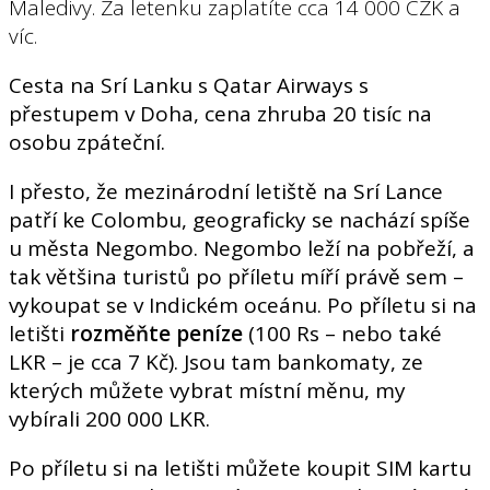
Maledivy. Za letenku zaplatíte cca 14 000 CZK a
víc.
Cesta na Srí Lanku s Qatar Airways s
přestupem v Doha, cena zhruba 20 tisíc na
osobu zpáteční.
I přesto, že mezinárodní letiště na Srí Lance
patří ke Colombu, geograficky se nachází spíše
u města Negombo. Negombo leží na pobřeží, a
tak většina turistů po příletu míří právě sem –
vykoupat se v Indickém oceánu. Po příletu si na
letišti
rozměňte peníze
(100 Rs – nebo také
LKR – je cca 7 Kč). Jsou tam bankomaty, ze
kterých můžete vybrat místní měnu, my
vybírali 200 000 LKR.
Po příletu si na letišti můžete koupit SIM kartu