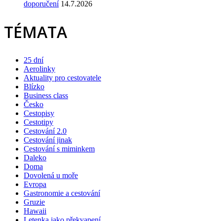
doporučení
14.7.2026
TÉMATA
25 dní
Aerolinky
Aktuality pro cestovatele
Blízko
Business class
Česko
Cestopisy
Cestotipy
Cestování 2.0
Cestování jinak
Cestování s miminkem
Daleko
Doma
Dovolená u moře
Evropa
Gastronomie a cestování
Gruzie
Hawaii
Letenka jako překvapení