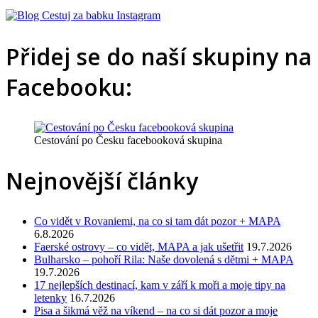
Přidej se do naší skupiny na
Facebooku:
Cestování po Česku facebooková skupina
Nejnovější články
Co vidět v Rovaniemi, na co si tam dát pozor + MAPA
6.8.2026
Faerské ostrovy – co vidět, MAPA a jak ušetřit
19.7.2026
Bulharsko – pohoří Rila: Naše dovolená s dětmi + MAPA
19.7.2026
17 nejlepších destinací, kam v září k moři a moje tipy na
letenky
16.7.2026
Pisa a šikmá věž na víkend – na co si dát pozor a moje