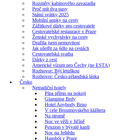
Rozměry kabinového zavazadla
Proč mít dva pasy
Státní svátky 2025
Mobilní appky na cesty
Zážitkové dárky pro cestovatele
Cestovatelské restaurace v Praze
Ženské vychytávky na cesty
Dražila jsem nemovitost
Jak ušetřit za jídlo na cestách
Cestovatelská svatba
Dárky z cest
Americké vízum pro Čechy (ne ESTA)
Rozhovor: Být letuškou
Rozhovor: Česko-zélandská láska
Česko
Netradiční hotely
Pípa přímo na pokoji
Glamping Brdy
Hotel Anybody Brno
V cele Broumovského kláštera
Na stromě
Noc ve věži v Jičíně
Penzion v bývalé kapli
Noc na Ještědu
Hausbót v Praze