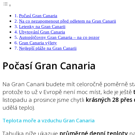
Počasí Gran Canaria
Na co nezapomenout před odletem na Gran Canarii
Letenky na Gran Canarii
Ubytování Gran Canaria
Autopůjčovny Gran Canaria – na co pozor
Gran Canaria výlety
Nejlepší pláže na Gran Canarii
Počasí Gran Canaria
Na Gran Canarii budete mít celoročně poměrně sta
protože to už v Evropě není moc míst, kde je ještě
t
listopadu a prosince jsme chytli
krásných 28 přes
udělá teplo).
Teplota moře a vzduchu Gran Canaria
Tabulka níže ukazuje
průměrné denní teploty
na