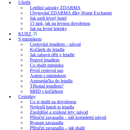
Ušetřit
Letištní salonky ZDARMA
Ubytování ZDARMA díky Home Exchange
Jak najít levný hotel
15 tipů, jak na levnou dovolenou
Jak na levné letenky
KURZ
S miminkem
Cestování letadlem – návod
Kočárek do letadla
Jak zabavit děti v letadle
Poprvé letadlem
Co sbalit miminku
První cestovní pas
Autem s miminkem
Autosedačka do letadla
Těhotná letadlem?
MHD s kočárkem
Cestotipy
Co si sbalit na dovolenou
Nejlepší batoh to letadla
Zpožděné a zrušené lety: návod
Příruční zavazadla – náš kompletní návod
Ryanair zavazadla
Příruční zavazadlo – jak sbalit