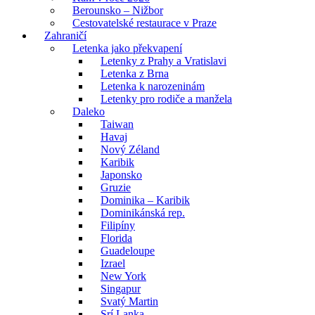
Berounsko – Nižbor
Cestovatelské restaurace v Praze
Zahraničí
Letenka jako překvapení
Letenky z Prahy a Vratislavi
Letenka z Brna
Letenka k narozeninám
Letenky pro rodiče a manžela
Daleko
Taiwan
Havaj
Nový Zéland
Karibik
Japonsko
Gruzie
Dominika – Karibik
Dominikánská rep.
Filipíny
Florida
Guadeloupe
Izrael
New York
Singapur
Svatý Martin
Srí Lanka