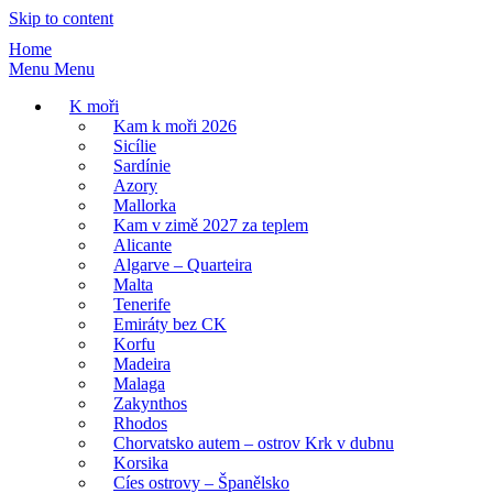
Skip to content
Home
Menu
Menu
K moři
Kam k moři 2026
Sicílie
Sardínie
Azory
Mallorka
Kam v zimě 2027 za teplem
Alicante
Algarve – Quarteira
Malta
Tenerife
Emiráty bez CK
Korfu
Madeira
Malaga
Zakynthos
Rhodos
Chorvatsko autem – ostrov Krk v dubnu
Korsika
Cíes ostrovy – Španělsko