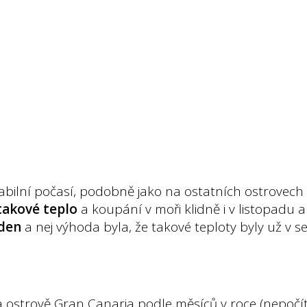
bilní počasí, podobně jako na ostatních ostrovech
akové teplo
a koupání v moři klidně i v listopadu a
 den
a nej výhoda byla, že takové teploty byly už v 
 ostrově Gran Canaria podle měsíců v roce (nepočít