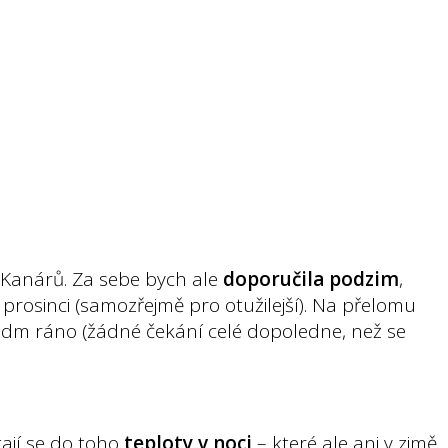
 Kanárů. Za sebe bych ale
doporučila podzim
,
 prosinci (samozřejmě pro otužilejší). Na přelomu
sedm ráno (žádné čekání celé dopoledne, než se
ají se do toho
teploty v noci
– které ale ani v zimě