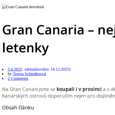
Gran Canaria – ne
letenky
3.4.2025
14.12.2025
by
Tereza Schindlerová
2 Comments
Na Gran Canarii jsme se
koupali i v prosinci
a s dě
Kanárských ostrovů doporučím nejen pro doplnění 
Obsah článku