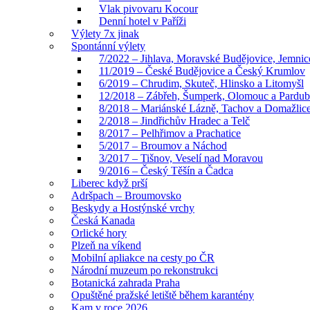
Vlak pivovaru Kocour
Denní hotel v Paříži
Výlety 7x jinak
Spontánní výlety
7/2022 – Jihlava, Moravské Budějovice, Jemnic
11/2019 – České Budějovice a Český Krumlov
6/2019 – Chrudim, Skuteč, Hlinsko a Litomyšl
12/2018 – Zábřeh, Šumperk, Olomouc a Pardub
8/2018 – Mariánské Lázně, Tachov a Domažlic
2/2018 – Jindřichův Hradec a Telč
8/2017 – Pelhřimov a Prachatice
5/2017 – Broumov a Náchod
3/2017 – Tišnov, Veselí nad Moravou
9/2016 – Český Těšín a Čadca
Liberec když prší
Adršpach – Broumovsko
Beskydy a Hostýnské vrchy
Česká Kanada
Orlické hory
Plzeň na víkend
Mobilní apliakce na cesty po ČR
Národní muzeum po rekonstrukci
Botanická zahrada Praha
Opuštěné pražské letiště během karantény
Kam v roce 2026