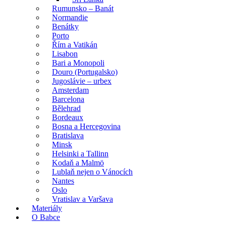
Rumunsko – Banát
Normandie
Benátky
Porto
Řím a Vatikán
Lisabon
Bari a Monopoli
Douro (Portugalsko)
Jugoslávie – urbex
Amsterdam
Barcelona
Bělehrad
Bordeaux
Bosna a Hercegovina
Bratislava
Minsk
Helsinki a Tallinn
Kodaň a Malmö
Lublaň nejen o Vánocích
Nantes
Oslo
Vratislav a Varšava
Materiály
O Babce