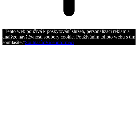
"Tento web používá k poskytování služeb, personalizaci reklam a
analýze návštěvnosti soubory cookie. Používáním tohoto webu s tím
souhlasíte."
Souhlasím
Více informací