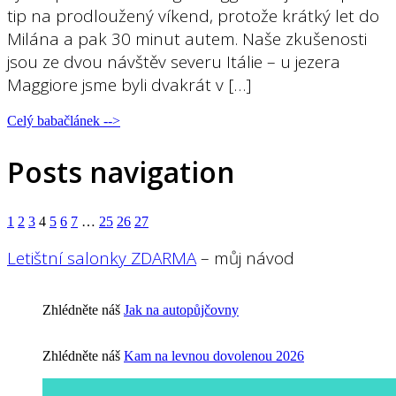
tip na prodloužený víkend, protože krátký let do
Milána a pak 30 minut autem. Naše zkušenosti
jsou ze dvou návštěv severu Itálie – u jezera
Maggiore jsme byli dvakrát v […]
Celý babačlánek -->
Posts navigation
1
2
3
4
5
6
7
…
25
26
27
Letištní salonky ZDARMA
– můj návod
Zhlédněte náš
Jak na autopůjčovny
Zhlédněte náš
Kam na levnou dovolenou 2026