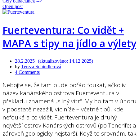
Celý babačlánek -->
Open post
Fuerteventura: Co vidět +
MAPA s tipy na jídlo a výlety
28.2.2025
14.12.2025
by
Tereza Schindlerová
4 Comments
Nebojte se, že tam bude pořád foukat, ačkoliv
název kanárského ostrova Fuerteventura v
překladu znamená „silný vítr“. My ho tam v únoru
v podstatě nezažili, víc níže – včetně tipů, kde
nefouká a co vidět. Fuerteventura je druhý
největší ostrov Kanárských ostrovů (po Tenerife) a
zároveň geologicky nejstarší. Když to srovnám, tak