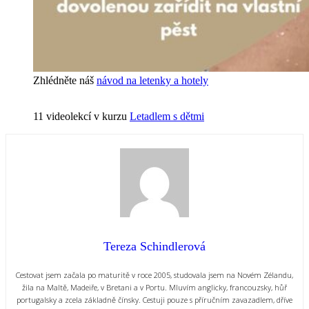
Zhlédněte náš
návod na letenky a hotely
11 videolekcí v kurzu
Letadlem s dětmi
Tereza Schindlerová
Cestovat jsem začala po maturitě v roce 2005, studovala jsem na Novém Zélandu,
žila na Maltě, Madeiře, v Bretani a v Portu. Mluvím anglicky, francouzsky, hůř
portugalsky a zcela základně čínsky. Cestuji pouze s příručním zavazadlem, dříve