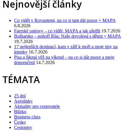
Nejnovější články
Co vidět v Rovaniemi, na co si tam dát pozor + MAPA
6.8.2026
Faerské ostrovy – co vidět, MAPA a jak ušetřit
19.7.2026
Bulharsko – pohoří Rila: Naše dovolená s dětmi + MAPA
19.7.2026
17 nejlepších destinací, kam v září k moři a moje tipy na
letenky
16.7.2026
Pisa a šikmá věž na víkend – na co si dát pozor a moje
doporučení
14.7.2026
TÉMATA
25 dní
Aerolinky
Aktuality pro cestovatele
Blízko
Business class
Česko
Cestopisy