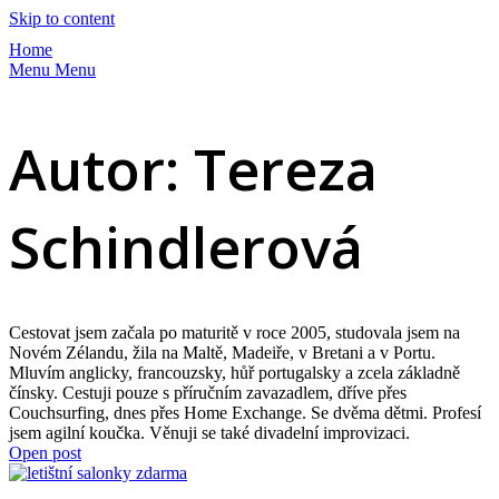
Skip to content
Home
Menu
Menu
Autor:
Tereza
Schindlerová
Cestovat jsem začala po maturitě v roce 2005, studovala jsem na
Novém Zélandu, žila na Maltě, Madeiře, v Bretani a v Portu.
Mluvím anglicky, francouzsky, hůř portugalsky a zcela základně
čínsky. Cestuji pouze s příručním zavazadlem, dříve přes
Couchsurfing, dnes přes Home Exchange. Se dvěma dětmi. Profesí
jsem agilní koučka. Věnuji se také divadelní improvizaci.
Open post