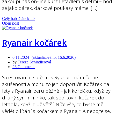
zakoupí náš on-line kurz Letadlem s dětmi – hodí
se jako dárek, dárkové poukazy máme. […]
Celý babačlánek -->
Open post
Ryanair kočárek
6.11.2024
16.6.2026
by
Tereza Schindlerová
23 Comments
S cestováním s dětmi s Ryanair mám četné
zkušenosti a mohu to jen doporučit. Kočárek na
lety s Ryanair beru běžně – jak korbičku, když byl
druhý syn miminko, tak sportovní kočárek do
letadla, když je už větší. Níže vše, co byste měli
vědět o lítání s kočárkem s Ryanair. A nebojte se,