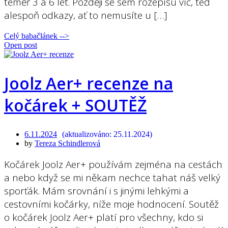
téměř 3 a 6 let. Později se sem rozepíšu víc, teď
alespoň odkazy, ať to nemusíte u […]
Celý babačlánek -->
Open post
Joolz Aer+ recenze na
kočárek + SOUTĚŽ
6.11.2024
25.11.2024
by
Tereza Schindlerová
Kočárek Joolz Aer+ používám zejména na cestách
a nebo když se mi někam nechce tahat náš velký
sporťák. Mám srovnání i s jinými lehkými a
cestovními kočárky, níže moje hodnocení. Soutěž
o kočárek Joolz Aer+ platí pro všechny, kdo si