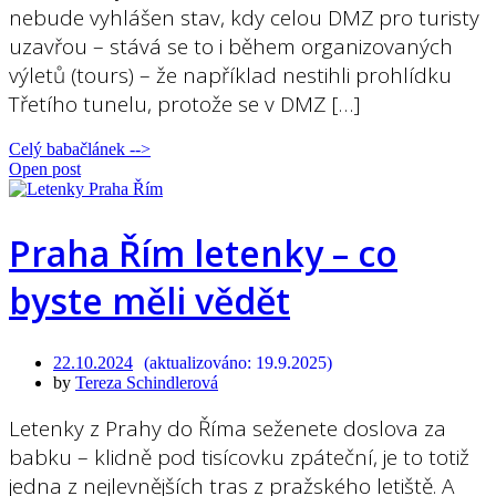
nebude vyhlášen stav, kdy celou DMZ pro turisty
uzavřou – stává se to i během organizovaných
výletů (tours) – že například nestihli prohlídku
Třetího tunelu, protože se v DMZ […]
Celý babačlánek -->
Open post
Praha Řím letenky – co
byste měli vědět
22.10.2024
19.9.2025
by
Tereza Schindlerová
Letenky z Prahy do Říma seženete doslova za
babku – klidně pod tisícovku zpáteční, je to totiž
jedna z nejlevnějších tras z pražského letiště. A