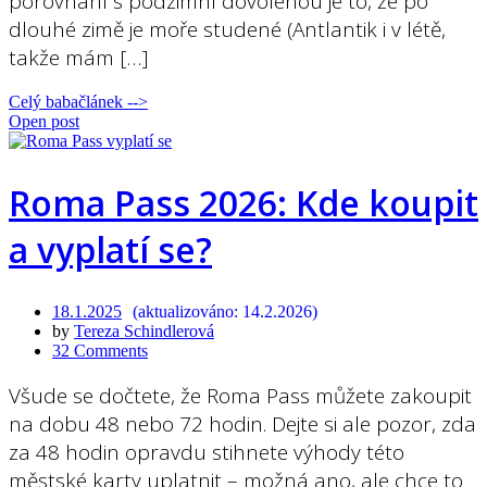
porovnání s podzimní dovolenou je to, že po
dlouhé zimě je moře studené (Antlantik i v létě,
takže mám […]
Celý babačlánek -->
Open post
Roma Pass 2026: Kde koupit
a vyplatí se?
18.1.2025
14.2.2026
by
Tereza Schindlerová
32 Comments
Všude se dočtete, že Roma Pass můžete zakoupit
na dobu 48 nebo 72 hodin. Dejte si ale pozor, zda
za 48 hodin opravdu stihnete výhody této
městské karty uplatnit – možná ano, ale chce to