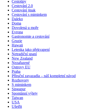
Cestotipy
Cestování 2.0
Cestování jinak
Cestování s miminkem
Daleko
Doma
Dovolená u moře
Evropa
Gastronomie a cestování
Gruzie
Hawaii
Letenka jako překvapení
Netradiční spaní
New Zealand
Nezařazené
Ostrovy EU
Praha
Příruční zavazadla – náš kompletní návod
Rozhovory
S miminkem
Singapur
Spontánní výlety
Taiwan
USA
Ušetřit