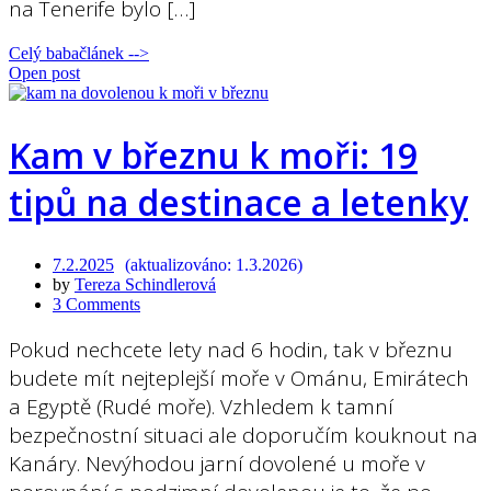
na Tenerife bylo […]
Celý babačlánek -->
Open post
Kam v březnu k moři: 19
tipů na destinace a letenky
7.2.2025
1.3.2026
by
Tereza Schindlerová
3 Comments
Pokud nechcete lety nad 6 hodin, tak v březnu
budete mít nejteplejší moře v Ománu, Emirátech
a Egyptě (Rudé moře). Vzhledem k tamní
bezpečnostní situaci ale doporučím kouknout na
Kanáry. Nevýhodou jarní dovolené u moře v